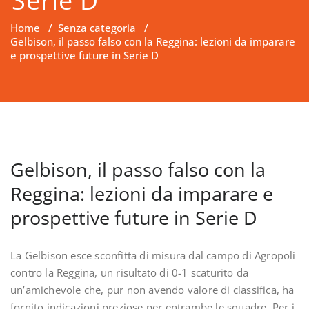
Serie D
Home
/
Senza categoria
/
Gelbison, il passo falso con la Reggina: lezioni da imparare
e prospettive future in Serie D
Gelbison, il passo falso con la
Reggina: lezioni da imparare e
prospettive future in Serie D
La Gelbison esce sconfitta di misura dal campo di Agropoli
contro la Reggina, un risultato di 0-1 scaturito da
un’amichevole che, pur non avendo valore di classifica, ha
fornito indicazioni preziose per entrambe le squadre. Per i