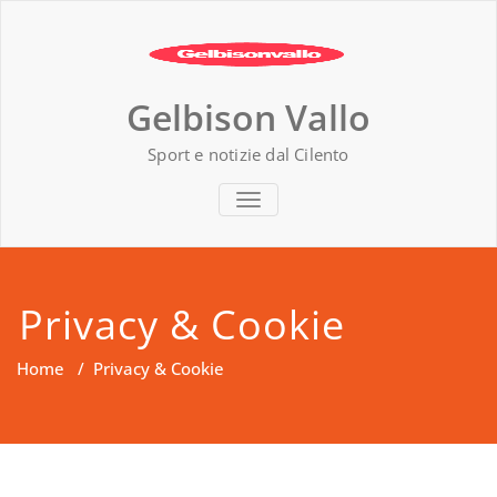
Vai
al
contenuto
Gelbison Vallo
Sport e notizie dal Cilento
MOSTRA O NASCONDI LA NAVIG
Privacy & Cookie
Home
/
Privacy & Cookie