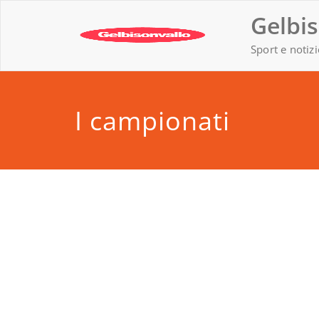
Vai
Gelbis
al
contenuto
Sport e notizi
I campionati