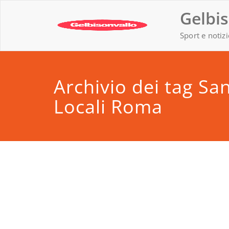
Vai
Gelbis
al
contenuto
Sport e notizi
Archivio dei tag Sa
Locali Roma