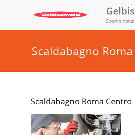
Vai
Gelbis
al
contenuto
Sport e notizi
Scaldabagno Roma
Scaldabagno Roma Centro