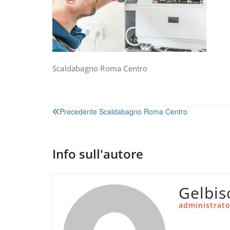
Scaldabagno Roma Centro
Navigazione
Precedente
Scaldabagno Roma Centro
articoli
Info sull'autore
Gelbis
administrato