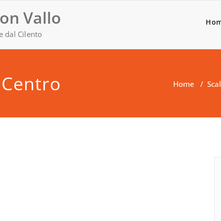
on Vallo
Ho
e dal Cilento
 Centro
Home
/
Sca