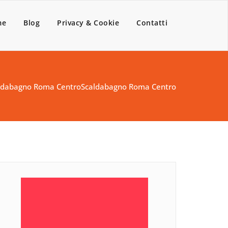
me
Blog
Privacy & Cookie
Contatti
ldabagno Roma Centro
Scaldabagno Roma Centro