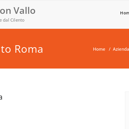
on Vallo
Ho
e dal Cilento
nto Roma
Home
/
Aziend
a