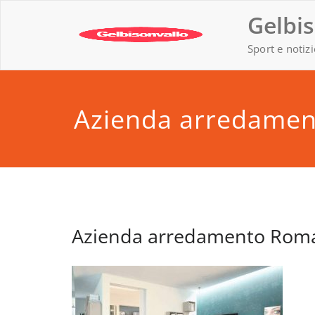
Vai
Gelbis
al
contenuto
Sport e notizi
Azienda arredame
Azienda arredamento Rom