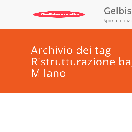
Vai
Gelbis
al
contenuto
Sport e notizi
Archivio dei tag
Ristrutturazione b
Milano