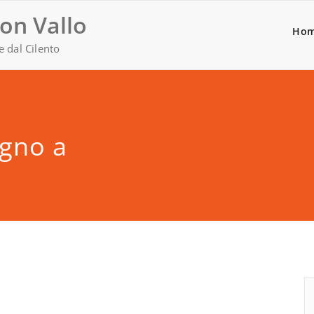
on Vallo
Ho
e dal Cilento
agno a