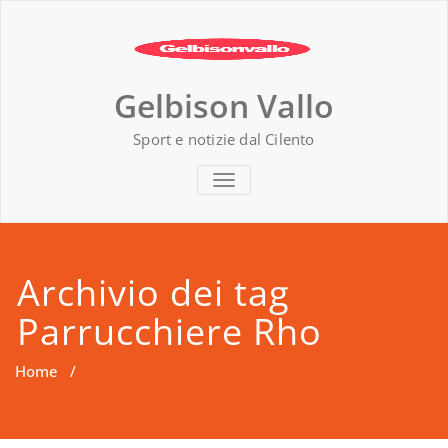
Vai
al
contenuto
Gelbison Vallo
Sport e notizie dal Cilento
MOSTRA O NASCONDI LA NAVIG
Archivio dei tag
Parrucchiere Rho
Home
/