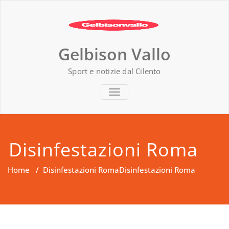
Vai
al
contenuto
Gelbison Vallo
Sport e notizie dal Cilento
MOSTRA O NASCONDI LA NAVIG
Disinfestazioni Roma
Home
/
Disinfestazioni Roma
Disinfestazioni Roma